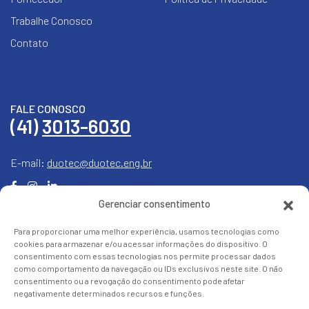
Trabalhe Conosco
Contato
FALE CONOSCO
(41)
3013-6030
E-mail:
duotec@duotec.eng.br
Gerenciar consentimento
Para proporcionar uma melhor experiência, usamos tecnologias como
cookies para armazenar e/ou acessar informações do dispositivo. O
consentimento com essas tecnologias nos permite processar dados
como comportamento da navegação ou IDs exclusivos neste site. O não
consentimento ou a revogação do consentimento pode afetar
negativamente determinados recursos e funções.